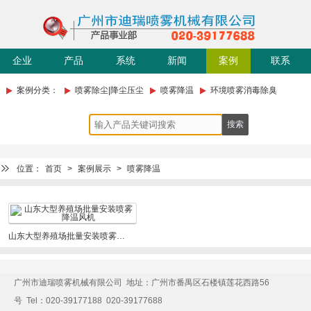
企业
产品
系统
新闻
案例
联系
简介
中心
成套
动态
展示
我们
案例分类：
喷雾除尘|降尘压尘
喷雾降温
环境喷雾消毒除臭
位置：
首页
>
案例展示
>
喷雾降温
山东大型养殖场批量安装喷雾降温风机
广州市迪瑞喷雾机械有限公司 地址：广州市番禺区石楼镇莲花西路56
号 Tel：020-39177188 020-39177688