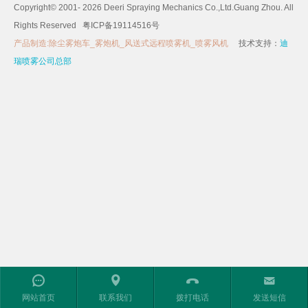
Copyright©
2001-
2026 Deeri Spraying Mechanics Co.,Ltd.Guang Zhou. All
Rights Reserved
粤ICP备19114516号
产品制造:除尘雾炮车_雾炮机_风送式远程喷雾机_喷雾风机
技术支持：
迪
瑞喷雾公司总部
󰀨
㕻
󰀱
㕩
网站首页
联系我们
拨打电话
发送短信